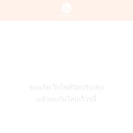
Skip
to
content
ขออภัยเว็บไซต์ปิดปรับปรุง
เเล้วพบกันใหม่เร็วๆนี้