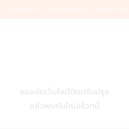
วิ
บริการของเรา
รีวิว ผลงานลูกค้าจริง
บทความ ตอบค
ขออภัยเว็บไซต์ปิดปรับปรุง
เเล้วพบกันใหม่เร็วๆนี้