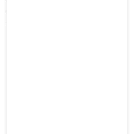
สาขาอยุธยา
กาญจนบุรี
Copyright 2026 ©
wichanyaclinic.com