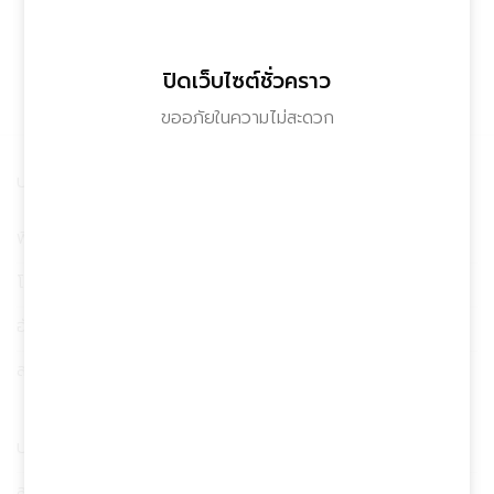
ปิดเว็บไซต์ชั่วคราว
ปิดเว็บไซต์ชั่วคราว
ขออภัยในความไม่สะดวก
ขออภัยในความไม่สะดวก
บริการของเรา
ฟิลเลอร์
โบท็อก
อัลเทอร่า
ลดสิว รอยดำ รอยแดง
บทความน่ารู้
สาขาเกษตร์