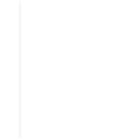
บริการของเรา
บทคว
สาขา
ฟิลเลอร์
สาข
โบท็อก
กาญจ
อัลเทอร่า
ลดสิว รอยดำ รอยแดง