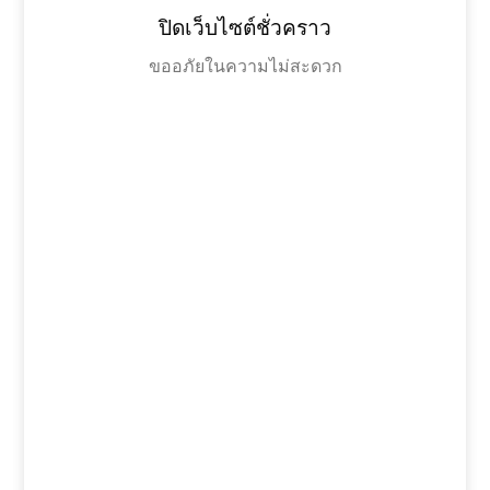
ปิดเว็บไซต์ชั่วคราว
ปิดเว็บไซต์ชั่วคราว
ขออภัยในความไม่สะดวก
ขออภัยในความไม่สะดวก