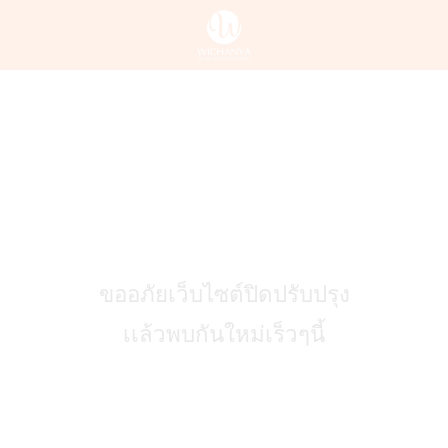
Skip
to
content
ขออภัยเว็บไซต์ปิดปรับปรุง
เเล้วพบกันใหม่เร็วๆนี้