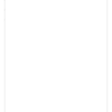
สาขาอยุธยา
กาญจนบุรี
Copyright 2026 ©
wichanyaclinic.com