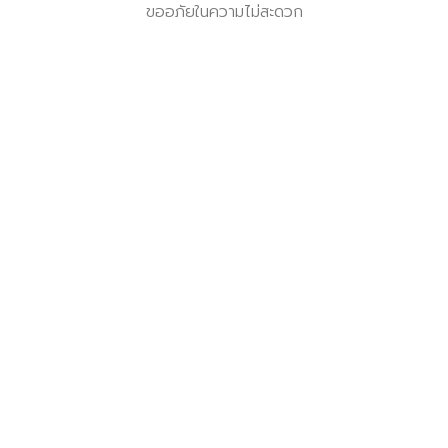
ขออภัยในความไม่สะดวก
ขออภัยในความไม่สะดวก