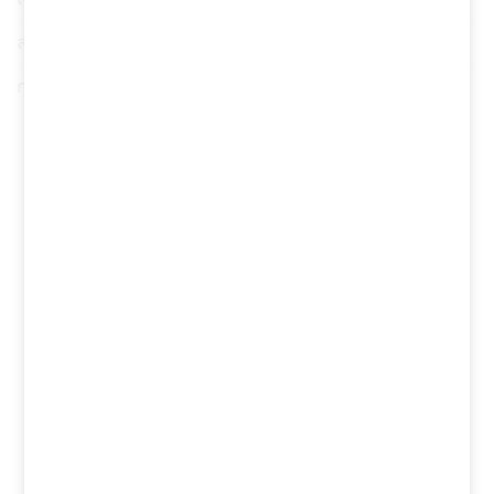
สาขาอยุธยา
กาญจนบุรี
Copyright 2026 ©
wichanyaclinic.com