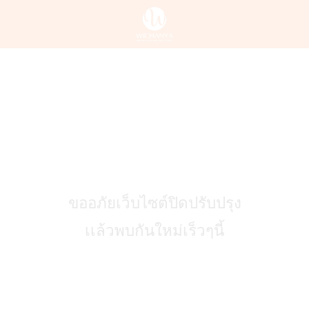
Skip
to
content
ขออภัยเว็บไซต์ปิดปรับปรุง
เเล้วพบกันใหม่เร็วๆนี้