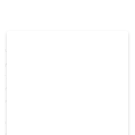
บริการของเรา
ฟิลเลอร์
โบท็อก
อัลเทอร่า
ลดสิว รอยดำ รอยแดง
บทความน่ารู้
สาขาเกษตร์